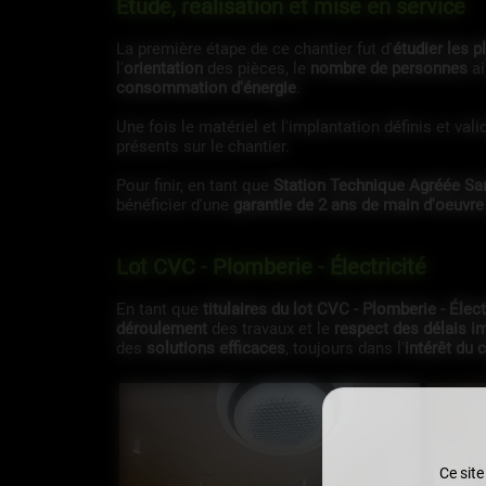
Étude, réalisation et mise en service
La première étape de ce chantier fut d'
étudier les p
l'
orientation
des pièces, le
nombre de personnes
ai
consommation d'énergie
.
Une fois le matériel et l'implantation définis et val
présents sur le chantier.
Pour finir, en tant que
Station Technique Agréée S
bénéficier d'une
garantie de 2 ans de main d'oeuvre
Lot CVC - Plomberie - Électricité
En tant que
titulaires du lot CVC - Plomberie - Élect
déroulement
des travaux et le
respect des délais i
des
solutions efficaces
, toujours dans l'
intérêt du c
Ce site