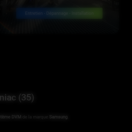
Entretien - Dépannage - Installation
niac (35)
stème DVM
de la marque
Samsung
.