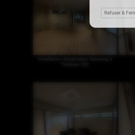
Refuser & Fer
Installation climatisation Samsung à
Tinténiac (35)