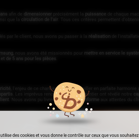
lans
afin de
dimensionner
précisément la
puissance
de chaque mach
nsi que la
circulation de l'air
. Tous ces critères permettent d'obteni
idés par le client, nous avons pu passer à la
réalisation
de l'installat
amsung
, nous avons été missionnés pour
mettre en service le systè
 et de 5 ans pour les pièces
.
ricité
, l'enjeu de ce chantier était de travailler en parfaite harmonie
mpartis
. Les imprévus rencontrés sur ce chantier ont révélé notre
ca
lient
. Nous avons pu livrer un
ouvrage conforme
aux attentes du cli
 utilise des cookies et vous donne le contrôle sur ceux que vous souhaitez