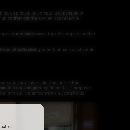
ine, en prenant en compte la
dimension
et
r un
confort optimal
tout en optimisant la
ion, en
coordination
avec tous les corps de métier
me de climatisation
, permettant ainsi au client de
 avec nos partenaires afin d'assurer le
bon
pacité à nous adapter
rapidement et à proposer
ent, tant sur le plan technique qu’esthétique.
 activer