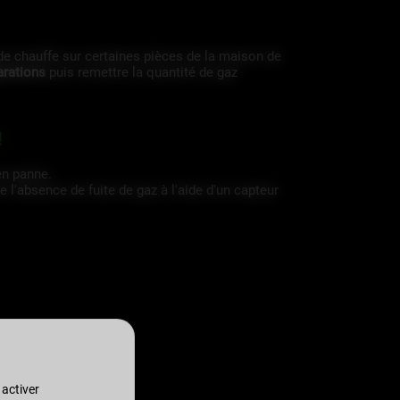
 de chauffe sur certaines pièces de la maison de
arations
puis remettre la quantité de gaz
!
en panne.
 l'absence de fuite de gaz à l'aide d'un capteur
 activer