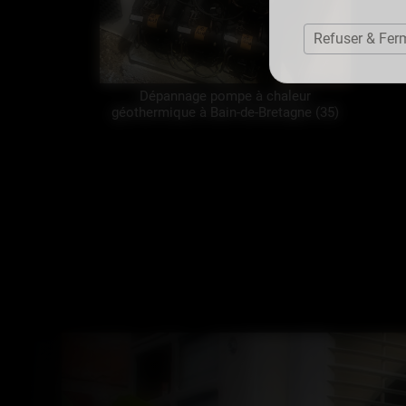
Refuser & Fer
Dépannage pompe à chaleur
géothermique à Bain-de-Bretagne (35)