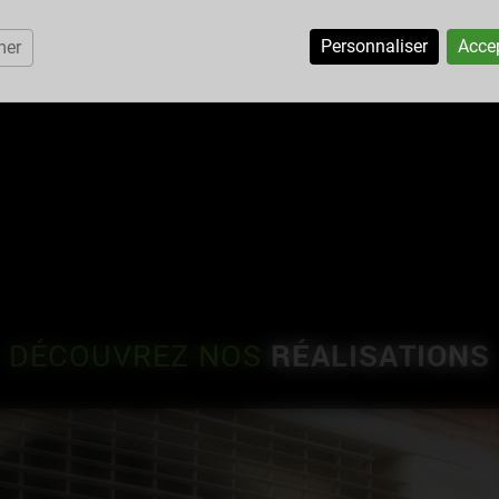
Personnaliser
Accep
mer
RÉALISATIONS
DÉCOUVREZ NOS