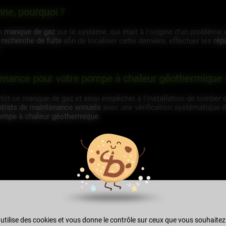
ne, pourquoi ?
un
manque de gaz
sur le système, qui était à l'origine d'un problème
 recherche de fuite
afin de localiser cette dernière, effectuer les
rép
.
enance pour votre pompe à chaleur géothermique 
 tôt ce manque de gaz et ainsi empêcher à l'installation de tomber 
trats de maintenance annuels
avec une vérification systématique de
pompe à chaleur géothermique
.
 utilise des cookies et vous donne le contrôle sur ceux que vous souhaitez