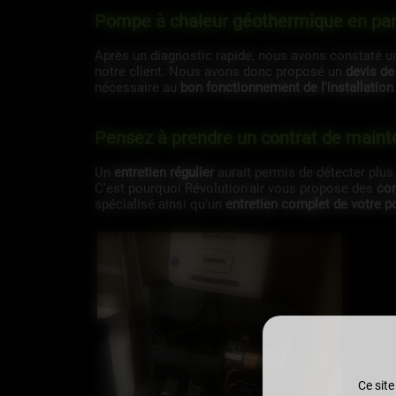
Pompe à chaleur géothermique en pan
Après un diagnostic rapide, nous avons constaté 
notre client. Nous avons donc proposé un
devis de
nécessaire au
bon fonctionnement de l'installation
Pensez à prendre un contrat de maint
Un
entretien régulier
aurait permis de détecter plus
C'est pourquoi Révolution'air vous propose des
con
spécialisé ainsi qu'un
entretien complet de votre 
Ce site