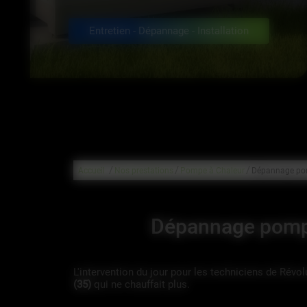
Entretien - Dépannage - Installation
/
/
/
Accueil
Nos prestations
Pompe à Chaleur
Dépannage pom
Dépannage pompe
L'intervention du jour pour les techniciens de Révolu
(35)
qui ne chauffait plus.