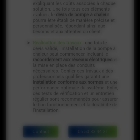
expliquant les coûts associés à chaque
solution. Une fois tous ces éléments
évalués, le
devis de pompe à chaleur
pourra être établi de manière précise et
personnalisée, répondant ainsi aux
besoins et aux attentes du client.
Réalisation des travaux :
une fois le
devis validé, l'installation de la pompe à
chaleur peut commencer, incluant le
raccordement aux réseaux électriques
et
la mise en place des conduits
nécessaires. Confier ces travaux à des
professionnels qualifiés garantit une
installation conforme aux normes
et une
performance optimale du système. Enfin,
des tests de vérification et un entretien
régulier sont recommandés pour assurer
le bon fonctionnement et la durabilité de
l'installation.
Contact
06 50 83 44 21