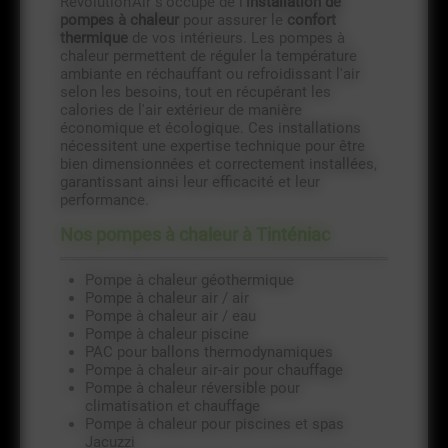
Revolution'Air s'occupe de l'
installation de
pompes à chaleur
pour assurer le
confort
thermique
de vos intérieurs. Les pompes à
chaleur permettent de réguler la température
ambiante en réchauffant ou refroidissant l'air
selon les besoins, tout en récupérant les
calories de l'air extérieur de manière
économique et écologique. Ces installations
nécessitent une expertise technique pour être
bien dimensionnées et correctement installées,
garantissant ainsi leur efficacité et leur
performance.
Nos pompes à chaleur à Tinténiac
Pompe à chaleur géothermique
Pompe à chaleur air / air
Pompe à chaleur air / eau
Pompe à chaleur piscine
PAC pour ballons thermodynamiques
Pompe à chaleur air-air pour chauffage
Pompe à chaleur réversible pour
climatisation et chauffage
Pompe à chaleur pour piscines et spas
Jacuzzi