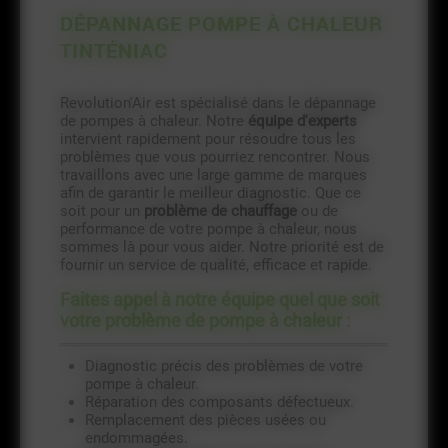
DÉPANNAGE POMPE À CHALEUR
TINTÉNIAC
Revolution'Air est spécialisé dans le dépannage
de pompes à chaleur. Notre
équipe d'experts
intervient rapidement pour résoudre tous les
problèmes que vous pourriez rencontrer. Nous
travaillons avec une large gamme de marques
afin de garantir le meilleur diagnostic. Que ce
soit pour un
problème de chauffage
ou de
performance de votre pompe à chaleur, nous
sommes là pour vous aider. Notre priorité est de
fournir un service de qualité, efficace et rapide.
Faites appel à notre équipe quel que soit
votre problème de pompe à chaleur :
Diagnostic précis des problèmes de votre
pompe à chaleur.
Réparation des composants défectueux.
Remplacement des pièces usées ou
endommagées.