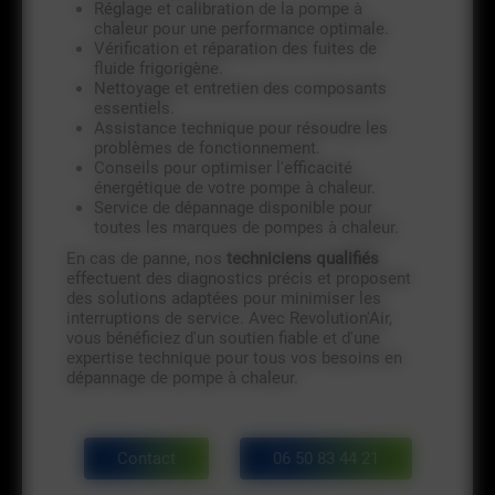
Réglage et calibration de la pompe à
chaleur pour une performance optimale.
Vérification et réparation des fuites de
fluide frigorigène.
Nettoyage et entretien des composants
essentiels.
Assistance technique pour résoudre les
problèmes de fonctionnement.
Conseils pour optimiser l'efficacité
énergétique de votre pompe à chaleur.
Service de dépannage disponible pour
toutes les marques de pompes à chaleur.
En cas de panne, nos
techniciens qualifiés
effectuent des diagnostics précis et proposent
des solutions adaptées pour minimiser les
interruptions de service. Avec Revolution'Air,
vous bénéficiez d'un soutien fiable et d'une
expertise technique pour tous vos besoins en
dépannage de pompe à chaleur.
Contact
06 50 83 44 21