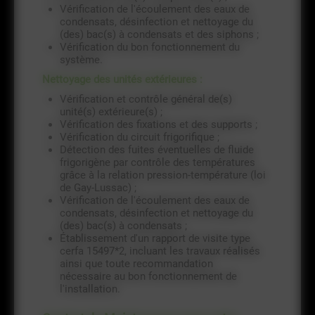
Vérification de l'écoulement des eaux de
condensats, désinfection et nettoyage du
(des) bac(s) à condensats et des siphons ;
Vérification du bon fonctionnement du
système.
Nettoyage des unités extérieures :
Vérification et contrôle général de(s)
unité(s) extérieure(s) ;
Vérification des fixations et des supports ;
Vérification du circuit frigorifique ;
Détection des fuites éventuelles de fluide
frigorigène par contrôle des températures
grâce à la relation pression-température (loi
de Gay-Lussac) ;
Vérification de l'écoulement des eaux de
condensats, désinfection et nettoyage du
(des) bac(s) à condensats ;
Établissement d'un rapport de visite type
cerfa 15497*2, incluant les travaux réalisés
ainsi que toute recommandation
nécessaire au bon fonctionnement de
l'installation.