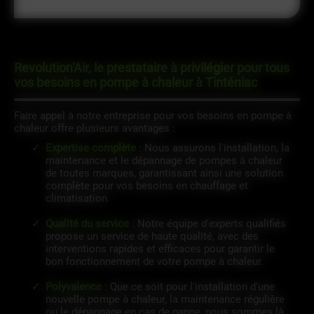
Revolution'Air, le prestataire à privilégier pour tous
vos besoins en pompe à chaleur à Tinténiac
Faire appel à notre entreprise pour vos besoins en pompe à
chaleur offre plusieurs avantages :
Expertise complète
: Nous assurons l'installation, la
maintenance et le dépannage de pompes à chaleur
de toutes marques, garantissant ainsi une solution
complète pour vos besoins en chauffage et
climatisation.
Qualité du service
: Notre équipe d'experts qualifiés
propose un service de haute qualité, avec des
interventions rapides et efficaces pour garantir le
bon fonctionnement de votre pompe à chaleur.
Polyvalence
: Que ce soit pour l'installation d'une
nouvelle pompe à chaleur, la maintenance régulière
ou le dépannage en cas de panne, nous sommes là