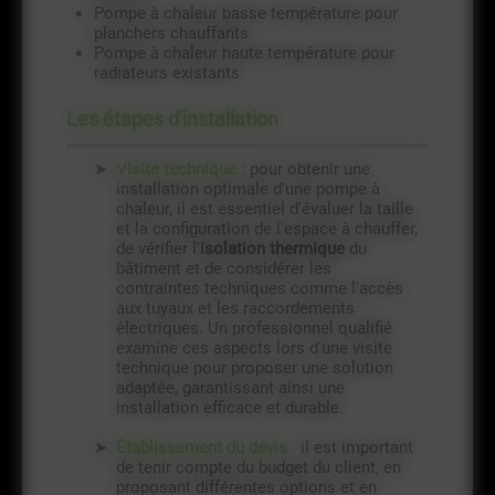
Pompe à chaleur basse température pour
planchers chauffants
Pompe à chaleur haute température pour
radiateurs existants
Les étapes d'installation
Visite technique :
pour obtenir une
installation optimale d'une pompe à
chaleur, il est essentiel d'évaluer la taille
et la configuration de l'espace à chauffer,
de vérifier l'
isolation thermique
du
bâtiment et de considérer les
contraintes techniques comme l'accès
aux tuyaux et les raccordements
électriques. Un professionnel qualifié
examine ces aspects lors d'une visite
technique pour proposer une solution
adaptée, garantissant ainsi une
installation efficace et durable.
Établissement du devis :
il est important
de tenir compte du budget du client, en
proposant différentes options et en