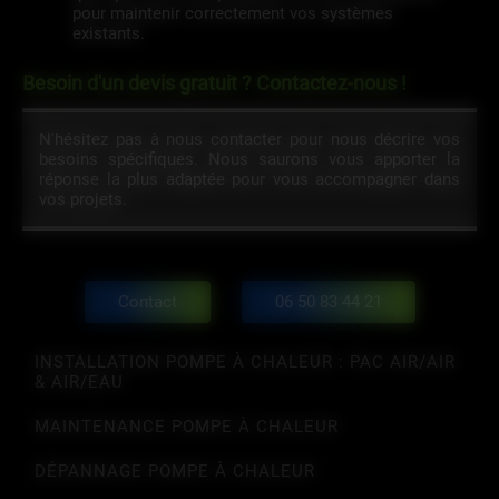
pour maintenir correctement vos systèmes
existants.
Besoin d'un devis gratuit ? Contactez-nous !
N'hésitez pas à nous contacter pour nous décrire vos
besoins spécifiques. Nous saurons vous apporter la
réponse la plus adaptée pour vous accompagner dans
vos projets.
Contact
06 50 83 44 21
INSTALLATION POMPE À CHALEUR : PAC AIR/AIR
& AIR/EAU
MAINTENANCE POMPE À CHALEUR
DÉPANNAGE POMPE À CHALEUR