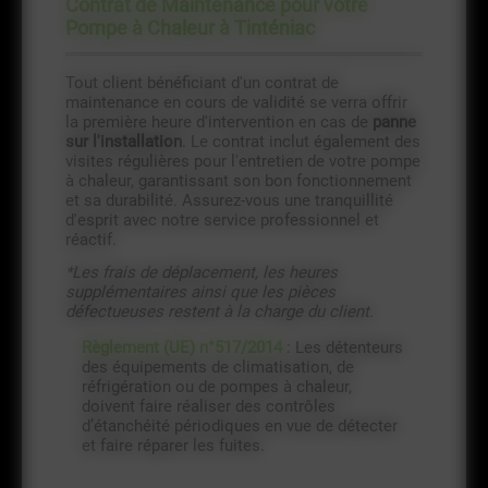
Contrat de Maintenance pour votre
Pompe à Chaleur à Tinténiac
Tout client bénéficiant d'un contrat de
maintenance en cours de validité se verra offrir
la première heure d'intervention en cas de
panne
sur l'installation
. Le contrat inclut également des
visites régulières pour l'entretien de votre pompe
à chaleur, garantissant son bon fonctionnement
et sa durabilité. Assurez-vous une tranquillité
d'esprit avec notre service professionnel et
réactif.
*Les frais de déplacement, les heures
supplémentaires ainsi que les pièces
défectueuses restent à la charge du client.
Règlement (UE) n°517/2014
: Les détenteurs
des équipements de climatisation, de
réfrigération ou de pompes à chaleur,
doivent faire réaliser des contrôles
d’étanchéité périodiques en vue de détecter
et faire réparer les fuites.